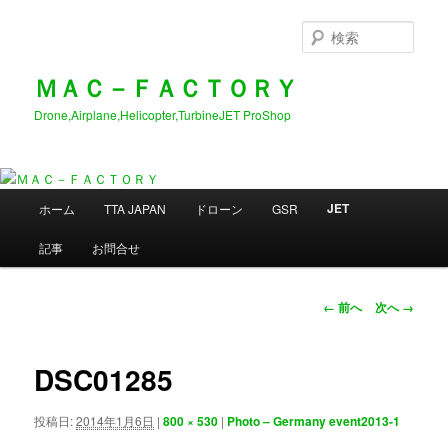
メ
イ
検
ン
索
コ
ＭＡＣ－ＦＡＣＴＯＲＹ
ン
Drone,Airplane,Helicopter,TurbineJET ProShop
テ
ン
ツ
へ
メ
移
JET
ホーム
TTA JAPAN
ドローン
GSR
イ
動
ン
記事
お問合せ
メ
ニ
ュ
画
← 前へ
次へ →
ー
像
ナ
ビ
DSC01285
ゲ
ー
投稿日:
2014年1月6日
|
800 × 530
|
Photo – Germany event2013-1
シ