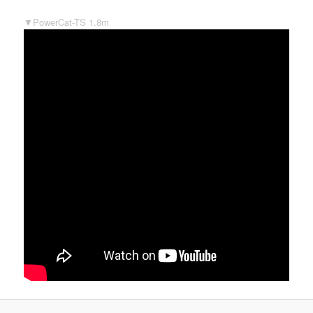
▼PowerCat-TS 1.8m