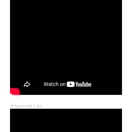
▼Agusta109 2.4m