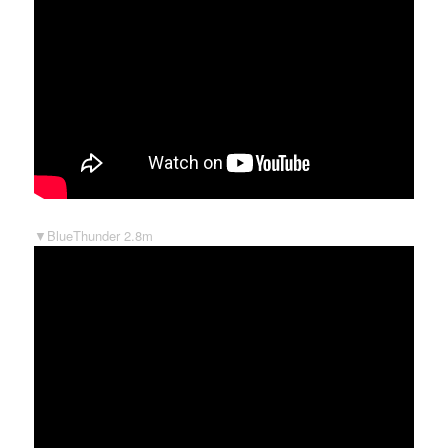
▼BlueThunder 2.8m