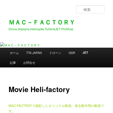
メ
イ
検
ン
索
コ
ＭＡＣ－ＦＡＣＴＯＲＹ
ン
Drone,Airplane,Helicopter,TurbineJET ProShop
テ
ン
ツ
へ
メ
移
JET
ホーム
TTA JAPAN
ドローン
GSR
イ
動
ン
記事
お問合せ
メ
ニ
ュ
ー
Movie Heli-factory
MAC-FACTROYで撮影したオリジナル動画。過去数年間の動画で
す。