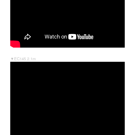
▼EC145 2.1m