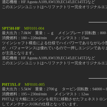
適応機種：HF Agusta A109,AW139,EC145,EC145T2など
このエンジンユニットはヘリファクトリー完全オリジナルエ
SPT5H-HF
MF0101-004
最大出力：7.0kW 重量： – ｇ メインブレード回転数：800～10
消費燃料：180～220ml/min メインマスト：15㎜
ツインシャフト構造による仕様でハイパワーでありながら小
が、パフォーマンスは優れているので一押しエンジンでありま
が主流となります。
適応機種：HF Agusta A109,AW139,EC145,EC145T2など
このエンジンユニットはヘリファクトリー完全オリジナルエ
PHT3XL-F
MF0101-005
最大出力：5.5kW 重量：2700ｇ タービン回転数：94000～8000
消費燃料：195～230ml/min メインマスト：12㎜
PHT3より大幅にエンジンを前方に移動させたフェネストロ
してメンテナンスOKの仕様となっています。