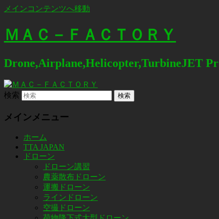
メインコンテンツへ移動
ＭＡＣ－ＦＡＣＴＯＲＹ
Drone,Airplane,Helicopter,TurbineJET P
検索
メインメニュー
ホーム
TTA JAPAN
ドローン
ドローン講習
農薬散布ドローン
運搬ドローン
ラインドローン
空撮ドローン
荷物降下式大型ドローン