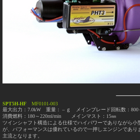
SPT5H-HF
MF0101-003
最大出力：7.0kW 重量： – ｇ メインブレード回転数：800～10
消費燃料：180～220ml/min メインマスト：15㎜
ツインシャフト構造による仕様でハイパワーでありながら小
が、パフォーマンスは優れているので一押しエンジンでありま
主流となります。