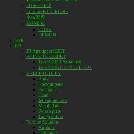
3Dモデル化
TurbineJET_DRONE
空撮業務
姿勢制御
CUAV
DEMON
GSR
JET
JR Airskipper90JET
ALINE Trex700JET
Trex700JET Scale heli
Trex700JET スタントヘリ
HELI-FACTORY
Body
Cockpit panel
Fuel tank
Head
Jet engine units
Metal blades
Swash plate
Tail gear box
Turbine Solution
Airplane
Helicopter