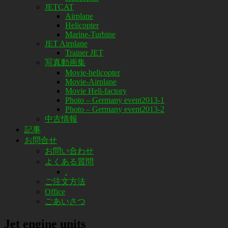
JETCAT
Airplane
Helicopter
Marine-Turbine
JET Airplane
Trainer JET
写真動画集
Movie-helicopter
Movie-Airplane
Movie Heli-factory
Photo – Germany event2013-1
Photo – Germany event2013-2
中古情報
記事
お問合せ
お問い合わせ
よくある質問
.
ご注文方法
Office
ごあいさつ
Jet engine units