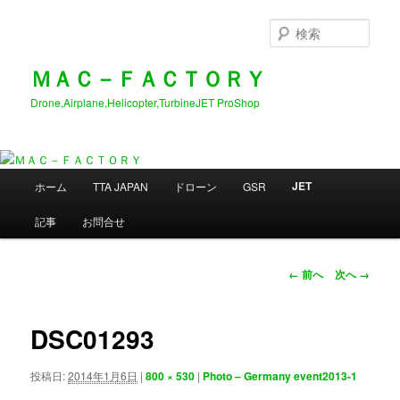
メ
イ
検
ン
索
コ
ＭＡＣ－ＦＡＣＴＯＲＹ
ン
Drone,Airplane,Helicopter,TurbineJET ProShop
テ
ン
ツ
へ
メ
移
JET
ホーム
TTA JAPAN
ドローン
GSR
イ
動
ン
記事
お問合せ
メ
ニ
ュ
画
← 前へ
次へ →
ー
像
ナ
ビ
DSC01293
ゲ
ー
投稿日:
2014年1月6日
|
800 × 530
|
Photo – Germany event2013-1
シ