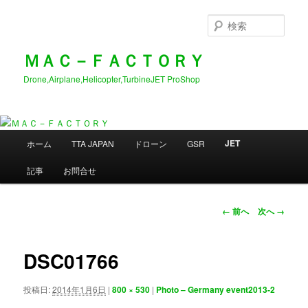
メ
イ
検
ン
索
コ
ＭＡＣ－ＦＡＣＴＯＲＹ
ン
Drone,Airplane,Helicopter,TurbineJET ProShop
テ
ン
ツ
へ
メ
移
JET
ホーム
TTA JAPAN
ドローン
GSR
イ
動
ン
記事
お問合せ
メ
ニ
ュ
画
← 前へ
次へ →
ー
像
ナ
ビ
DSC01766
ゲ
ー
投稿日:
2014年1月6日
|
800 × 530
|
Photo – Germany event2013-2
シ