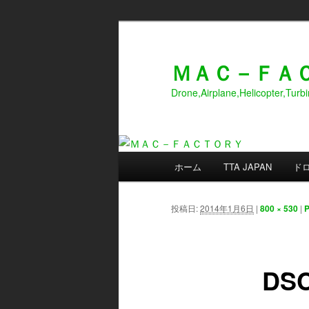
メ
イ
ン
ＭＡＣ－ＦＡ
コ
Drone,Airplane,Helicopter,Tur
ン
テ
ン
ツ
メ
へ
ホーム
TTA JAPAN
ド
イ
移
ン
動
メ
投稿日:
2014年1月6日
|
800 × 530
|
P
ニ
ュ
ー
DSC