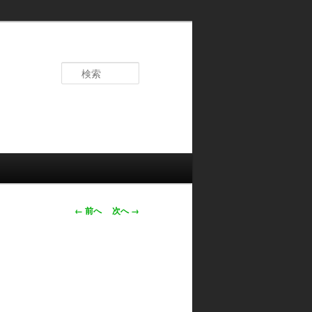
検
索
画
← 前へ
次へ →
像
ナ
ビ
ゲ
ー
シ