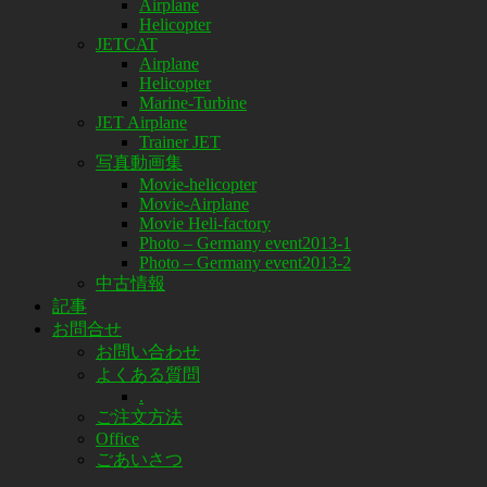
Airplane
Helicopter
JETCAT
Airplane
Helicopter
Marine-Turbine
JET Airplane
Trainer JET
写真動画集
Movie-helicopter
Movie-Airplane
Movie Heli-factory
Photo – Germany event2013-1
Photo – Germany event2013-2
中古情報
記事
お問合せ
お問い合わせ
よくある質問
.
ご注文方法
Office
ごあいさつ