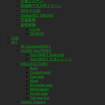
空撮ドローン
荷物降下式大型ドローン
3Dモデル化
TurbineJET_DRONE
空撮業務
姿勢制御
CUAV
DEMON
GSR
JET
JR Airskipper90JET
ALINE Trex700JET
Trex700JET Scale heli
Trex700JET スタントヘリ
HELI-FACTORY
Body
Cockpit panel
Fuel tank
Head
Jet engine units
Metal blades
Swash plate
Tail gear box
Turbine Solution