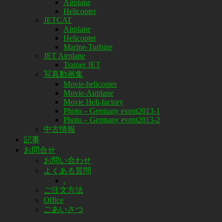
Airplane
Helicopter
JETCAT
Airplane
Helicopter
Marine-Turbine
JET Airplane
Trainer JET
写真動画集
Movie-helicopter
Movie-Airplane
Movie Heli-factory
Photo – Germany event2013-1
Photo – Germany event2013-2
中古情報
記事
お問合せ
お問い合わせ
よくある質問
.
ご注文方法
Office
ごあいさつ