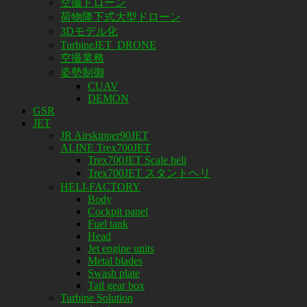
空撮ドローン
荷物降下式大型ドローン
3Dモデル化
TurbineJET_DRONE
空撮業務
姿勢制御
CUAV
DEMON
GSR
JET
JR Airskipper90JET
ALINE Trex700JET
Trex700JET Scale heli
Trex700JET スタントヘリ
HELI-FACTORY
Body
Cockpit panel
Fuel tank
Head
Jet engine units
Metal blades
Swash plate
Tail gear box
Turbine Solution